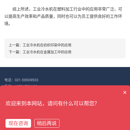
综上所述，工业冷水机在塑料加工行业中的应用非常广泛，可
以提高生产效率和产品质量，同时也可以为员工提供良好的工作环
境。
上一篇：
工业冷水机在纺织印染中的应用
下一篇：
工业冷水机在金属加工中的应用
电话：021-59509503
手机：18501730106
×
邮箱：18501730106@163.com
地址：上海市嘉定区华亭镇高竹路298号
欢迎来到本网站，请问有什么可以帮您？
Copyright © 2022 搏佰机械（上海）有限公司
沪ICP备18047187号-7
XML地图
现在咨询
稍后再说