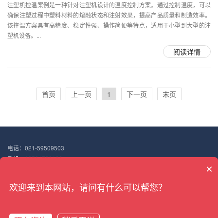
注塑机控温案例是一种针对注塑机设计的温度控制方案。通过控制温度，可以
确保注塑过程中塑料材料的熔融状态和注射效果，提高产品质量和制造效率。
该控温方案具有高精度、稳定性强、操作简便等特点，适用于小型到大型的注
塑机设备。...
阅读详情
首页
上一页
1
下一页
末页
电话：021-59509503
手机：18501730106
×
邮箱：18501730106@163.com
地址：上海市嘉定区华亭镇高竹路298号
欢迎来到本网站，请问有什么可以帮您？
Copyright © 2022 搏佰机械（上海）有限公司
沪ICP备18047187号-7
XML地图