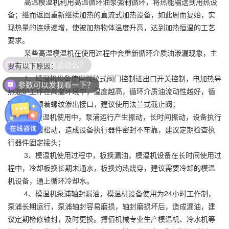
高温模温机利用高温循环油泵强制循环，将热能输送到用热设
备；继而返回重新继续加热的直流式加热设备，如此周而复始，实
现热量的连续递增，使被加热物体温度升高，达到加热恒温的工艺
要求。
某些高温模温机在使用过程中会重新循环介质油渗漏现象，主
现在有优惠活动么？
要有以下原因：
1、模温机设备使用螺纹式阀门控制进出口开关控制，电加热导
参数可以发我看一下？
热油炉工作在高温环境中，温度越高，循环介质油流动性越好，循
环介质油顺着螺纹渗出接口，建议使用法兰式截止阀；
2、模温机使用中，泵浦运行产生振动，长时间振动，设备执行
器件，慢慢松动，造成设备执行器件密封不牢靠，建议定期检查执
行器件固定接头；
3、模温机使用过程中，板换漏油，模温机设备在长时间使用过
程中，冷却板换长期未通水，板换灼热烧穿，建议需要冷却的模温
机设备，通上循环冷却水。
4、模温机泵浦轴封漏油，模温机设备使用为24小时工作制，
泵浦长期运行，泵浦轴封容易磨损，轴封磨损坏后，造成漏油，建
议定期检修轴封，及时更换。搏佰机械专业生产模温机、冷水机等