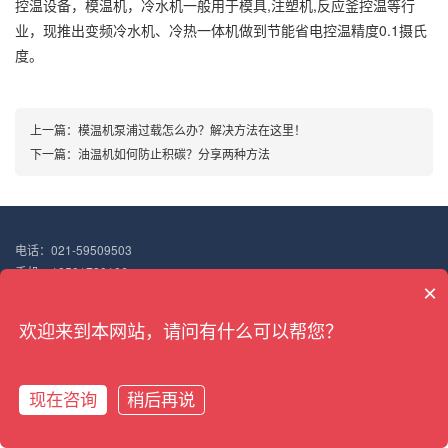
控温设备，模温机，冷水机一般用于模具,注塑机,反应釜控温等行
业，现推出变频冷水机、冷热一体机做到节能省电控温精度0.1摄氏
度。
上一篇：
模温机泵浦过载怎么办？解决方法在这里！
下一篇：
油温机如何防止积碳？分享两种方法
电话：021-59509503
手机：18501730106
×
邮箱：18501730106@163.com
地址：上海市嘉定区华亭镇高竹路298号
欢迎来到本网站，请问有什么可以帮您？
Copyright © 2022 搏佰机械（上海）有限公司
沪ICP备18047187号-7
XML地图
现在咨询
稍后再说
网站首页
产品展示
新闻中心
电话咨询