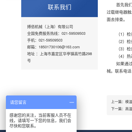
首先我
联系我们
过载继电器触
面去排查。
搏佰机械（上海）有限公司
全国免费服务热线：021-59509503
（1）
手机：021-59509503
（2）
邮箱：18501730106@163.com
（3）
地址 ：上海市嘉定区华亭镇高竹路298
（4）
号
如果通
械。联系电话：
上一篇：
模
请您留言
下一篇：
高
感谢您的关注，当前客服人员不在
线，请填写一下您的信息，我们会
尽快和您联系。