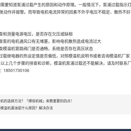
们需要知道泵浦过载产生的原因和动作原理。一般情况下，泵浦过载指示
发动作并报警。而导致电机电流异常的因素不外乎电压不稳定、散热不好
检查和测量电源电压，是否存在欠压或缺相
检查泵的电机通风口有无堵塞，影响电机散热造成电流过大
检查模温机管路阀门是否通畅，系统是否存在高压状态
热过载继电器的热设定值是否偏低，对照模温机说明书或者咨询模温机厂
过以上几个步骤的排查和诊断，模温机泵浦过载还不能解决，请及时联系
18501730106
温机的选择方法？「搏佰机械」来教重要的四点！
温模温机漏油是什么原因？解决办法