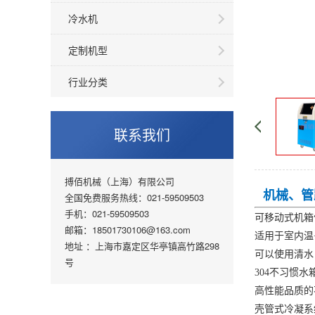
冷水机
定制机型
行业分类
联系我们
搏佰机械（上海）有限公司
机械、管
全国免费服务热线：021-59509503
手机：021-59509503
可移动式机
邮箱：18501730106@163.com
适用于室内温
地址 ：上海市嘉定区华亭镇高竹路298
可以使用清
号
304不习惯
高性能品质
壳管式冷凝