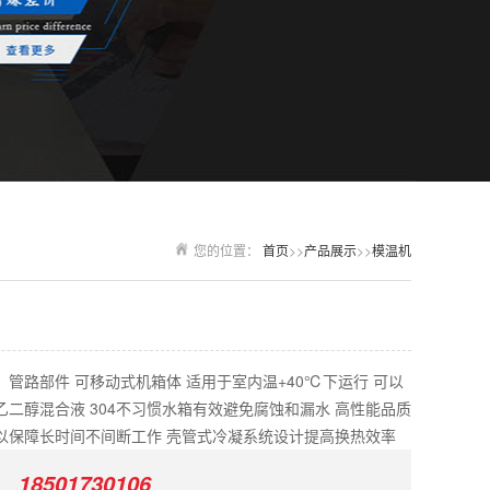
您的位置：
首页
>>
产品展示
>>
模温机
管路部件 可移动式机箱体 适用于室内温+40℃下运行 可以
二醇混合液 304不习惯水箱有效避免腐蚀和漏水 高性能品质
以保障长时间不间断工作 壳管式冷凝系统设计提高换热效率
：
18501730106