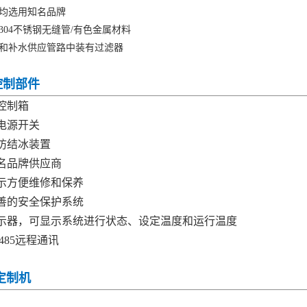
件均选用知名品牌
304不锈钢无缝管/有色金属材料
和补水供应管路中装有过滤器
制部件
控制箱
电源开关
防结冰装置
名品牌供应商
示方便维修和保养
善的安全保护系统
示器，可显示系统进行状态、设定温度和运行温度
485远程通讯
定制机
能