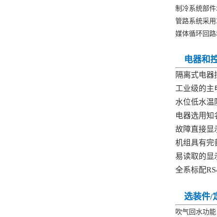
制冷系统部
管路系统采用
媒体循环回路
电器和控
隔离式电器
工业级的主
水位低水温
电器选用知
故障直接显
机组具有完
易读取的显
全系标配RS
选装件/
吹气回水功