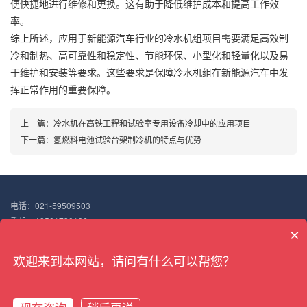
便快捷地进行维修和更换。这有助于降低维护成本和提高工作效
率。
综上所述，应用于新能源汽车行业的冷水机组项目需要满足高效制
冷和制热、高可靠性和稳定性、节能环保、小型化和轻量化以及易
于维护和安装等要求。这些要求是保障冷水机组在新能源汽车中发
挥正常作用的重要保障。
上一篇：
冷水机在高铁工程和试验室专用设备冷却中的应用项目
下一篇：
氢燃料电池试验台架制冷机的特点与优势
电话：021-59509503
手机：18501730106
×
邮箱：18501730106@163.com
地址：上海市嘉定区华亭镇高竹路298号
欢迎来到本网站，请问有什么可以帮您？
Copyright © 2022 搏佰机械（上海）有限公司
沪ICP备18047187号-7
XML地图