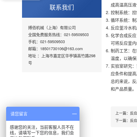
成高温高压液
联系我们
控制系统：控
循环系统：制
搏佰机械（上海）有限公司
反应釜冷水
全国免费服务热线：021-59509503
化学合成反应
手机：021-59509503
可将反应釜内
邮箱：18501730106@163.com
制药工艺：在
地址 ：上海市嘉定区华亭镇高竹路298
温度，以确
号
实验室研究：
应条件和提
总的来说，反
和产品质量。
上一篇：
反
请您留言
下一篇：
反
感谢您的关注，当前客服人员不在
线，请填写一下您的信息，我们会