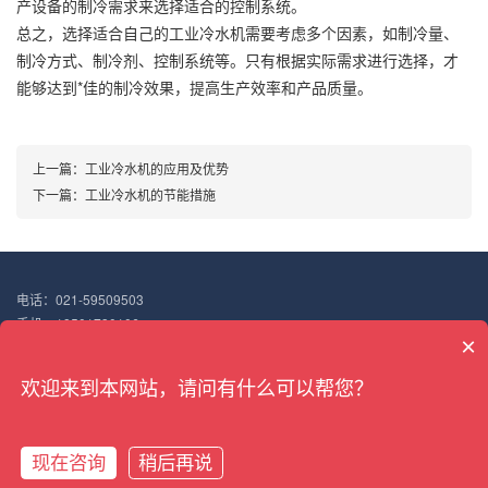
产设备的制冷需求来选择适合的控制系统。
总之，选择适合自己的工业冷水机需要考虑多个因素，如制冷量、
制冷方式、制冷剂、控制系统等。只有根据实际需求进行选择，才
能够达到*佳的制冷效果，提高生产效率和产品质量。
上一篇：
工业冷水机的应用及优势
下一篇：
工业冷水机的节能措施
电话：021-59509503
手机：18501730106
×
邮箱：18501730106@163.com
地址：上海市嘉定区华亭镇高竹路298号
欢迎来到本网站，请问有什么可以帮您？
Copyright © 2022 搏佰机械（上海）有限公司
沪ICP备18047187号-7
XML地图
现在咨询
稍后再说