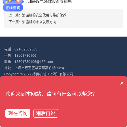
型加热介质、加装废气处理设备等措施。
上一篇：
油温机的安全使用与维护保养
下一篇：
油温机的未来发展方向
电话：021-59509503
手机：18501730106
邮箱：18501730106@163.com
地址：上海市嘉定区华亭镇高竹路298号
Copyright © 2022 搏佰机械（上海）有限公司
沪ICP备18047187号-7
XML地图
×
欢迎来到本网站，请问有什么可以帮您？
现在咨询
稍后再说
网站首页
产品展示
新闻中心
电话咨询