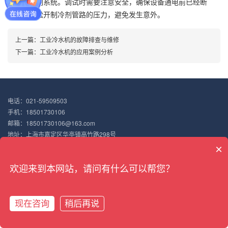
和温度控制系统。调试时需要注意安全，确保设备通电前已经断
电，并且松开制冷剂管路的压力，避免发生意外。
上一篇：
工业冷水机的故障排查与维修
下一篇：
工业冷水机的应用案例分析
电话：021-59509503
手机：18501730106
邮箱：18501730106@163.com
地址：上海市嘉定区华亭镇高竹路298号
Copyright © 2022 搏佰机械（上海）有限公司
×
沪ICP备18047187号-7
XML地图
欢迎来到本网站，请问有什么可以帮您？
现在咨询
稍后再说
网站首页
产品展示
新闻中心
电话咨询