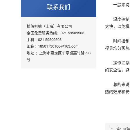
一般来说，
联系我们
温度控制：
搏佰机械（上海）有限公司
太快，以免模
全国免费服务热线：021-59509503
手机：021-59509503
时间控制：模
邮箱：18501730106@163.com
模具均匀预热
地址 ：上海市嘉定区华亭镇高竹路298
号
操作注意事
的安全性，避
总的来说，
热的效果和安
上一篇：
镁